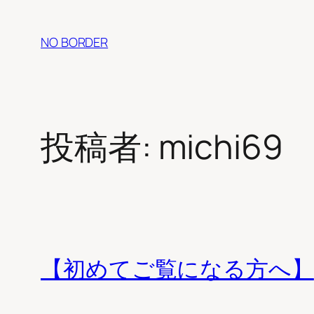
内
容
NO BORDER
を
ス
キ
ッ
投稿者:
michi69
プ
【初めてご覧になる方へ】