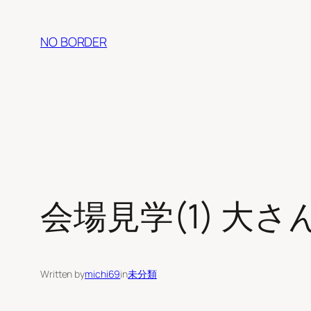
内
容
NO BORDER
を
ス
キ
ッ
プ
会場見学(1) 大
Written by
michi69
in
未分類