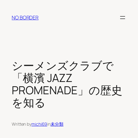
内
容
NO BORDER
を
ス
キ
ッ
プ
シーメンズクラブで
「横濱 JAZZ
PROMENADE」の歴史
を知る
Written by
michi69
in
未分類