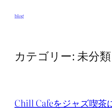
内
容
blog
を
ス
キ
ッ
カテゴリー:
未分類
プ
Chill Cafeをジャズ喫