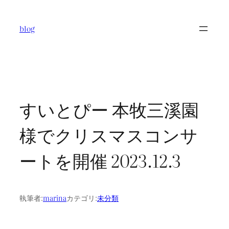
内
容
blog
を
ス
キ
ッ
プ
すいとぴー 本牧三溪園
様でクリスマスコンサ
ートを開催 2023.12.3
執筆者:
marina
カテゴリ:
未分類