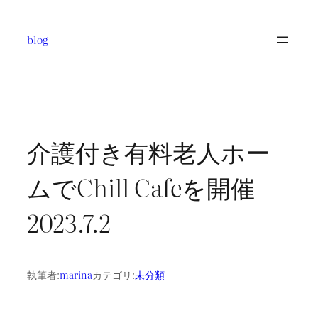
内
容
blog
を
ス
キ
ッ
プ
介護付き有料老人ホー
ムでChill Cafeを開催
2023.7.2
執筆者:
marina
カテゴリ:
未分類