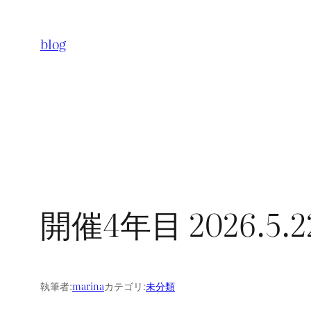
内
容
blog
を
ス
キ
ッ
プ
開催4年目 2026.5.2
執筆者:
marina
カテゴリ:
未分類